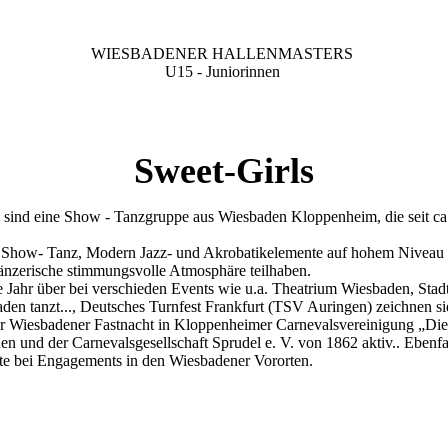
WIESBADENER HALLENMASTERS
U15 - Juniorinnen
Sweet-Girls
 sind eine Show - Tanzgruppe aus Wiesbaden Kloppenheim, die seit ca
 Show- Tanz, Modern Jazz- und Akrobatikelemente auf hohem Niveau u
tänzerische stimmungsvolle Atmosphäre teilhaben.
e Jahr über bei verschieden Events wie u.a. Theatrium Wiesbaden, Stadt
en tanzt..., Deutsches Turnfest Frankfurt (TSV Auringen) zeichnen s
 der Wiesbadener Fastnacht in Kloppenheimer Carnevalsvereinigung „Di
nd der Carnevalsgesellschaft Sprudel e. V. von 1862 aktiv.. Ebenfall
te bei Engagements in den Wiesbadener Vororten.