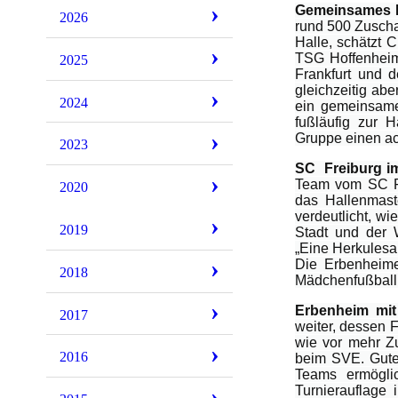
Gemeinsames E
2026
rund 500 Zuscha
Halle, schätzt 
TSG Hoffenheim
2025
Frankfurt und 
gleichzeitig abe
2024
ein gemeinsame
fußläufig zur H
Gruppe einen ach
2023
SC
Freiburg 
Team vom SC Fre
2020
das Hallenmaste
verdeutlicht, wi
2019
Stadt und der W
„Eine Herkulesa
Die Erbenheime
2018
Mädchenfußball 
Erbenheim mit
2017
weiter, dessen F
wie vor mehr Zu
2016
beim SVE. Gute
Teams ermögli
Turnierauflage 