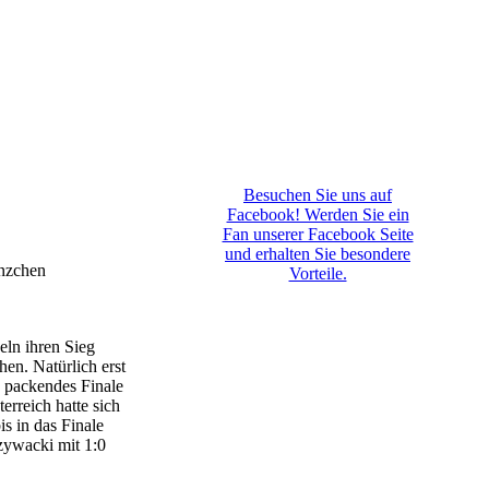
Besuchen Sie uns auf
Facebook! Werden Sie ein
Fan unserer Facebook Seite
und erhalten Sie besondere
änzchen
Vorteile.
ln ihren Sieg
en. Natürlich erst
n packendes Finale
rreich hatte sich
s in das Finale
zywacki mit 1:0