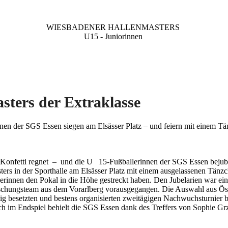
WIESBADENER HALLENMASTERS
U15 - Juniorinnen
sters der Extraklasse
nen der SGS Essen siegen am Elsässer Platz – und feiern mit einem T
Konfetti regnet – und die U 15-Fußballerinnen der SGS Essen bejube
ers in der Sporthalle am Elsässer Platz mit einem ausgelassenen Tänzch
erinnen den Pokal in die Höhe gestreckt haben. Den Jubelarien war ei
chungsteam aus dem Vorarlberg vorausgegangen. Die Auswahl aus Öste
ig besetzten und bestens organisierten zweitägigen Nachwuchsturnier bi
ch im Endspiel behielt die SGS Essen dank des Treffers von Sophie Gr