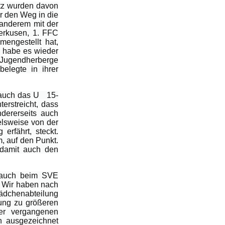
atz wurden davon
r den Weg in die
 anderem mit der
erkusen, 1. FFC
engestellt hat,
So habe es wieder
 Jugendherberge
belegte in ihrer
 auch das U 15-
erstreicht, dass
ndererseits auch
ielsweise von der
erfährt, steckt.
, auf den Punkt.
 damit auch den
t auch beim SVE
 „ Wir haben nach
Mädchenabteilung
ung zu größeren
er vergangenen
in ausgezeichnet