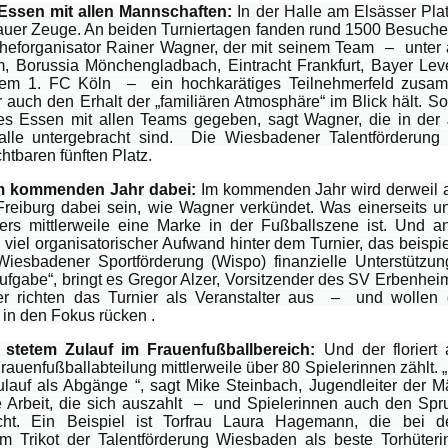
ssen mit allen Mannschaften:
In der Halle am Elsässer Pl
uer Zeuge. An beiden Turniertagen fanden rund 1500 Besuche
Cheforganisator Rainer Wagner, der mit seinem Team – unter
, Borussia Mönchengladbach, Eintracht Frankfurt, Bayer Lev
dem 1. FC Köln – ein hochkarätiges Teilnehmerfeld zusamm
r auch den Erhalt der „familiären Atmosphäre“ im Blick hält. 
s Essen mit allen Teams gegeben, sagt Wagner, die in der
alle untergebracht sind. Die Wiesbadener Talentförderung 
tbaren fünften Platz.
im kommenden Jahr dabei:
Im kommenden Jahr wird derweil
iburg dabei sein, wie Wagner verkündet. Was einerseits unt
rs mittlerweile eine Marke in der Fußballszene ist. Und a
e viel organisatorischer Aufwand hinter dem Turnier, das beisp
iesbadener Sportförderung (Wispo) finanzielle Unterstützung 
ufgabe“, bringt es Gregor Alzer, Vorsitzender des SV Erbenheim
r richten das Turnier als Veranstalter aus – und wollen
in den Fokus rücken .
 stetem Zulauf im Frauenfußballbereich:
Und der florier
rauenfußballabteilung mittlerweile über 80 Spielerinnen zählt.
lauf als Abgänge “, sagt Mike Steinbach, Jugendleiter der 
 Arbeit, die sich auszahlt – und Spielerinnen auch den Spr
cht. Ein Beispiel ist Torfrau Laura Hagemann, die bei d
im Trikot der Talentförderung Wiesbaden als beste Torhüter