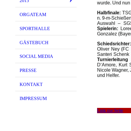
2015
wurde. Und nun f
Halbfinale:
TSG 
ORGATEAM
n. 9-m-Schieß
Auswahl – SG
SPORTHALLE
Spielerin:
Lore
Gonzalez (Bayer
GÄSTEBUCH
Schiedsrichter:
Oliver Ney (FC 
Santeri Schenk
SOCIAL MEDIA
Turnierleitung
D‘Amore, Kurt S
Nicole Wagner, 
PRESSE
und Helfer.
KONTAKT
IMPRESSUM
Link zur Seite