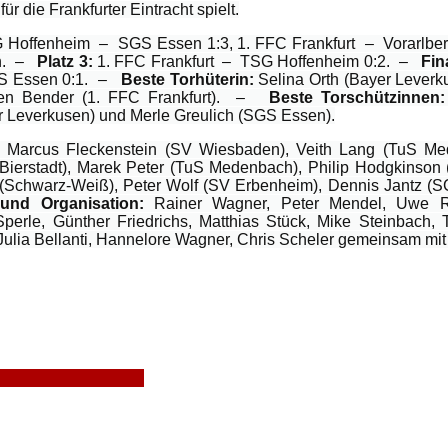
ür die Frankfurter Eintracht spielt.
Hoffenheim – SGS Essen 1:3, 1. FFC Frankfurt – Vorarlber
en. –
Platz 3:
1. FFC Frankfurt – TSG Hoffenheim 0:2. –
Fin
S Essen 0:1. –
Beste Torhüterin:
Selina Orth (Bayer Lever
en Bender (1. FFC Frankfurt). –
Beste Torschützinnen:
 Leverkusen) und Merle Greulich (SGS Essen).
Marcus Fleckenstein (SV Wiesbaden), Veith Lang (TuS Me
Bierstadt), Marek Peter (TuS Medenbach), Philip Hodgkinson (
 (Schwarz-Weiß), Peter Wolf (SV Erbenheim), Dennis Jantz (
 und Organisation:
Rainer Wagner, Peter Mendel, Uwe R
perle, Günther Friedrichs, Matthias Stück, Mike Steinbach, 
Julia Bellanti, Hannelore Wagner, Chris Scheler gemeinsam mit