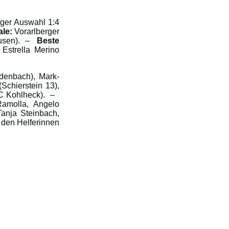
ger Auswahl 1:4
ale:
Vorarlberger
kusen). –
Beste
Estrella Merino
denbach), Mark-
Schierstein 13),
SC Kohlheck). –
amolla, Angelo
Tanja Steinbach,
 den Helferinnen